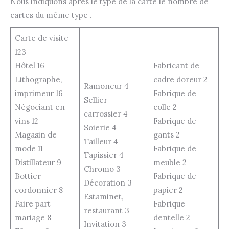
Nous indiquons après le type de la carte le nombre de
cartes du même type .
Carte de visite
123
Hôtel 16
Fabricant de
Lithographe,
cadre doreur 2
Ramoneur 4
imprimeur 16
Fabrique de
Sellier
Négociant en
colle 2
carrossier 4
vins 12
Fabrique de
Soierie 4
Magasin de
gants 2
Tailleur 4
mode 11
Fabrique de
Tapissier 4
Distillateur 9
meuble 2
Chromo 3
Bottier
Fabrique de
Décoration 3
cordonnier 8
papier 2
Estaminet,
Faire part
Fabrique
restaurant 3
mariage 8
dentelle 2
Invitation 3