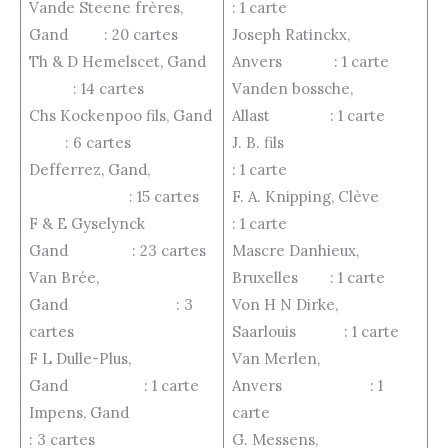
Vande Steene frères,
: 1 carte
Gand : 20 cartes
Joseph Ratinckx,
Th & D Hemelscet, Gand
Anvers : 1 carte
: 14 cartes
Vanden bossche,
Chs Kockenpoo fils, Gand
Allast : 1 carte
: 6 cartes
J. B. fils
Defferrez, Gand,
: 1 carte
: 15 cartes
F. A. Knipping, Clève
F & E Gyselynck
: 1 carte
Gand : 23 cartes
Mascre Danhieux,
Van Brée,
Bruxelles : 1 carte
Gand : 3
Von H N Dirke,
cartes
Saarlouis : 1 carte
F L Dulle-Plus,
Van Merlen,
Gand : 1 carte
Anvers : 1
Impens, Gand
carte
: 3 cartes
G. Messens,