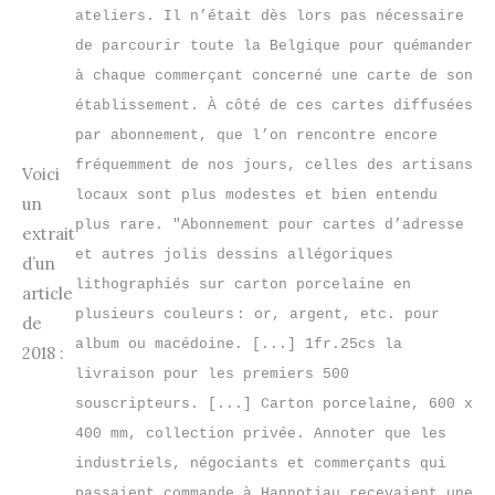
ateliers. Il n’était dès lors pas nécessaire 
de parcourir toute la Belgique pour quémander 
à chaque commerçant concerné une carte de son 
établissement. À côté de ces cartes diffusées 
par abonnement, que l’on rencontre encore 
fréquemment de nos jours, celles des artisans 
Voici
locaux sont plus modestes et bien entendu 
un
plus rare. "Abonnement pour cartes d’adresse 
extrait
et autres jolis dessins allégoriques 
d’un
lithographiés sur carton porcelaine en 
article
plusieurs couleurs : or, argent, etc. pour 
de
album ou macédoine. [...] 1fr.25cs la 
2018 :
livraison pour les premiers 500 
souscripteurs. [...] Carton porcelaine, 600 x 
400 mm, collection privée. Annoter que les 
industriels, négociants et commerçants qui 
passaient commande à Hannotiau recevaient une 