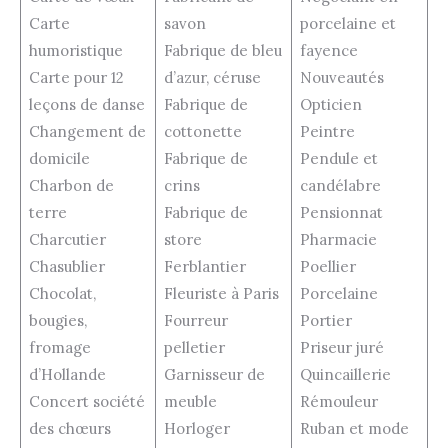
Carte
savon
porcelaine et
humoristique
Fabrique de bleu
fayence
Carte pour 12
d’azur, céruse
Nouveautés
leçons de danse
Fabrique de
Opticien
Changement de
cottonette
Peintre
domicile
Fabrique de
Pendule et
Charbon de
crins
candélabre
terre
Fabrique de
Pensionnat
Charcutier
store
Pharmacie
Chasublier
Ferblantier
Poellier
Chocolat,
Fleuriste à Paris
Porcelaine
bougies,
Fourreur
Portier
fromage
pelletier
Priseur juré
d’Hollande
Garnisseur de
Quincaillerie
Concert société
meuble
Rémouleur
des chœurs
Horloger
Ruban et mode