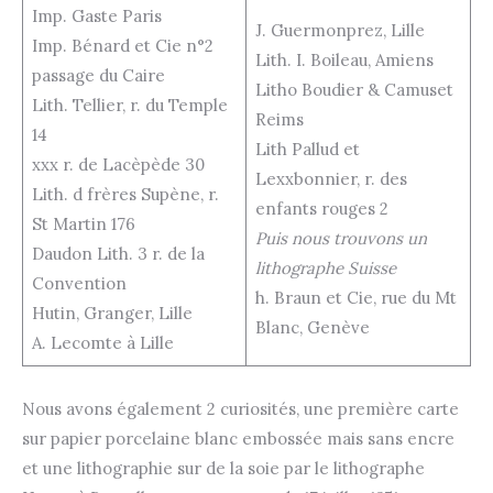
Imp. Gaste Paris
J. Guermonprez, Lille
Imp. Bénard et Cie n°2
Lith. I. Boileau, Amiens
passage du Caire
Litho Boudier & Camuset
Lith. Tellier, r. du Temple
Reims
14
Lith Pallud et
xxx r. de Lacèpède 30
Lexxbonnier, r. des
Lith. d frères Supène, r.
enfants rouges 2
St Martin 176
Puis nous trouvons un
Daudon Lith. 3 r. de la
lithographe Suisse
Convention
h. Braun et Cie, rue du Mt
Hutin, Granger, Lille
Blanc, Genève
A. Lecomte à Lille
Nous avons également 2 curiosités, une première carte
sur papier porcelaine blanc embossée mais sans encre
et une lithographie sur de la soie par le lithographe