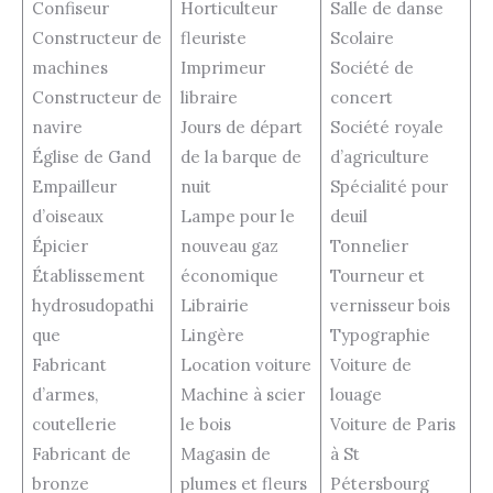
Confiseur
Horticulteur
Salle de danse
Constructeur de
fleuriste
Scolaire
machines
Imprimeur
Société de
Constructeur de
libraire
concert
navire
Jours de départ
Société royale
Église de Gand
de la barque de
d’agriculture
Empailleur
nuit
Spécialité pour
d’oiseaux
Lampe pour le
deuil
Épicier
nouveau gaz
Tonnelier
Établissement
économique
Tourneur et
hydrosudopathi
Librairie
vernisseur bois
que
Lingère
Typographie
Fabricant
Location voiture
Voiture de
d’armes,
Machine à scier
louage
coutellerie
le bois
Voiture de Paris
Fabricant de
Magasin de
à St
bronze
plumes et fleurs
Pétersbourg