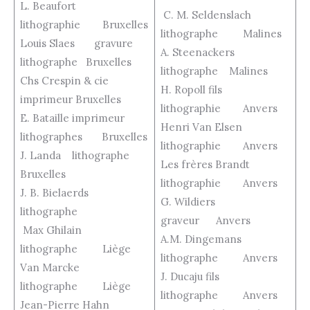
L. Beaufort
C. M. Seldenslach
lithographie Bruxelles
lithographe Malines
Louis Slaes gravure
A. Steenackers
lithographe Bruxelles
lithographe Malines
Chs Crespin & cie
H. Ropoll fils
imprimeur Bruxelles
lithographie Anvers
E. Bataille imprimeur
Henri Van Elsen
lithographes Bruxelles
lithographie Anvers
J. Landa lithographe
Les frères Brandt
Bruxelles
lithographie Anvers
J. B. Bielaerds
G. Wildiers
lithographe
graveur Anvers
Max Ghilain
A.M. Dingemans
lithographe Liège
lithographe Anvers
Van Marcke
J. Ducaju fils
lithographe Liège
lithographe Anvers
Jean-Pierre Hahn