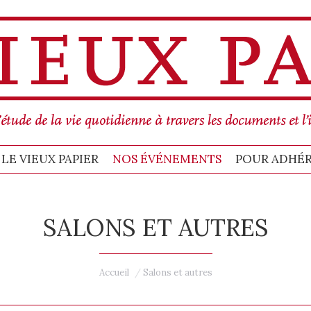
MMES-NOUS
BULLETIN LE VIEUX PAPIER
POUR ADHÉRER, C’EST ICI !
C
LE VIEUX PAPIER
NOS ÉVÉNEMENTS
POUR ADHÉRER
SALONS ET AUTRES
Vous êtes ici :
Accueil
Salons et autres