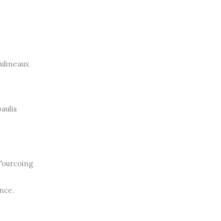
ulineaux
aulis
Tourcoing
nce.