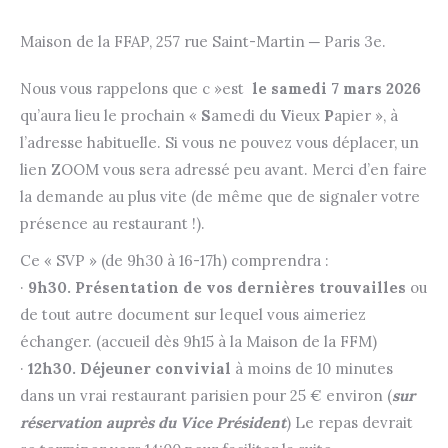
Maison de la FFAP, 257 rue Saint-Martin ─ Paris 3e.
Nous vous rappelons que c »est
le samedi 7 mars 2026
qu’aura lieu le prochain «
S
amedi du
V
ieux
P
apier », à
l’adresse habituelle. Si vous ne pouvez vous déplacer, un
lien ZOOM vous sera adressé peu avant. Merci d’en faire
la demande au plus vite (de même que de signaler votre
présence au restaurant !).
Ce « SVP » (de 9h30 à 16-17h) comprendra :
·
9h30. Présentation de vos dernières trouvailles
ou
de tout autre document sur lequel vous aimeriez
échanger. (accueil dès 9h15 à la Maison de la FFM)
·
12h30. Déjeuner convivial
à moins de 10 minutes
dans un vrai restaurant parisien pour 25 € environ (
sur
réservation auprès du Vice Président
) Le repas devrait