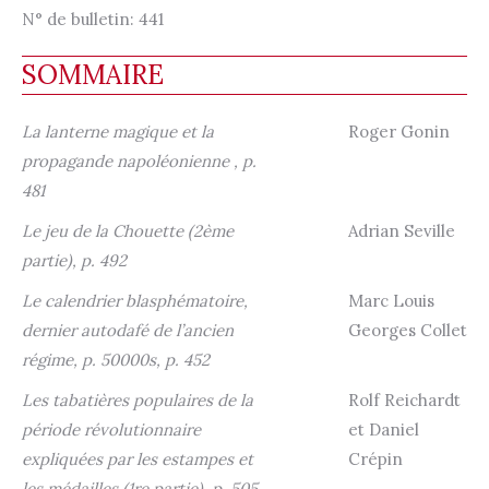
N° de bulletin:
441
SOMMAIRE
La lanterne magique et la
Roger Gonin
propagande napoléonienne , p.
481
Le jeu de la Chouette (2ème
Adrian Seville
partie), p. 492
Le calendrier blasphématoire,
Marc Louis
dernier autodafé de l’ancien
Georges Collet
régime, p. 50000s, p. 452
Les tabatières populaires de la
Rolf Reichardt
période révolutionnaire
et Daniel
expliquées par les estampes et
Crépin
les médailles (1re partie), p. 505